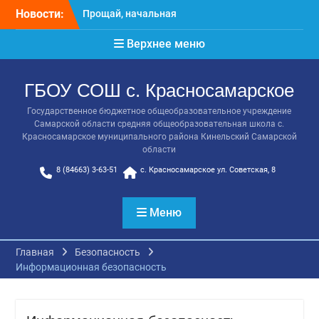
Перейти
школа!
Новости:
к
Расписание консультаций
содержимому
выпускников 9 класса
Верхнее меню
Класс года
Последний звонок
ГБОУ СОШ с. Красносамарское
Онлайн-урок от Академии
ТОП «Ребёнок не прошёл
Государственное бюджетное общеобразовательное учреждение
на бюджет. Как получить
Самарской области средняя общеобразовательная школа с.
господдержку и
Красносамарское муниципального района Кинельский Самарской
сохранить семейный
области
бюджет»
8 (84663) 3-63-51
с. Красносамарское ул. Советская, 8
Меню
Главная
Безопасность
Информационная безопасность