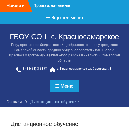
Перейти
Прощай, начальная
Новости:
к
школа!
содержимому
Расписание консультаций
Верхнее меню
выпускников 9 класса
Класс года
ГБОУ СОШ с. Красносамарское
Последний звонок
Онлайн-урок от Академии
Государственное бюджетное общеобразовательное учреждение
ТОП «Ребёнок не прошёл
Самарской области средняя общеобразовательная школа с.
на бюджет. Как получить
Красносамарское муниципального района Кинельский Самарской
господдержку и
области
сохранить семейный
8 (84663) 3-63-51
с. Красносамарское ул. Советская, 8
бюджет»
Меню
Дистанционное обучение
Главная
Дистанционное обучение