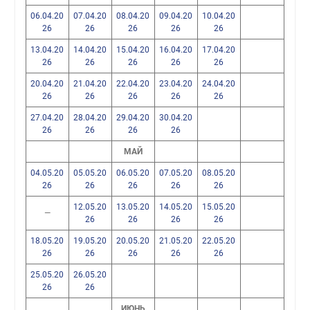
06.04.20
07.04.20
08.04.20
09.04.20
10.04.20
26
26
26
26
26
13.04.20
14.04.20
15.04.20
16.04.20
17.04.20
26
26
26
26
26
20.04.20
21.04.20
22.04.20
23.04.20
24.04.20
26
26
26
26
26
27.04.20
28.04.20
29.04.20
30.04.20
26
26
26
26
МАЙ
04.05.20
05.05.20
06.05.20
07.05.20
08.05.20
26
26
26
26
26
12.05.20
13.05.20
14.05.20
15.05.20
—
26
26
26
26
18.05.20
19.05.20
20.05.20
21.05.20
22.05.20
26
26
26
26
26
25.05.20
26.05.20
26
26
ИЮНЬ