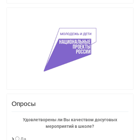
Опросы
Удовлетворены ли Вы качеством досуговых
мероприятий в школе?
Да