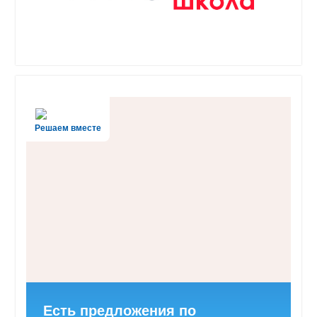
Решаем вместе
Есть предложения по