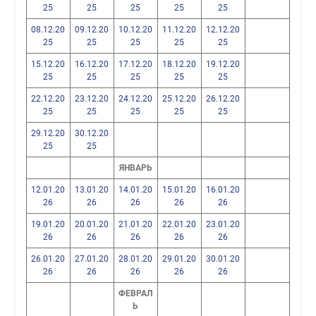
25
25
25
25
25
08.12.20
09.12.20
10.12.20
11.12.20
12.12.20
25
25
25
25
25
15.12.20
16.12.20
17.12.20
18.12.20
19.12.20
25
25
25
25
25
22.12.20
23.12.20
24.12.20
25.12.20
26.12.20
25
25
25
25
25
29.12.20
30.12.20
25
25
ЯНВАРЬ
12.01.20
13.01.20
14.01.20
15.01.20
16.01.20
26
26
26
26
26
19.01.20
20.01.20
21.01.20
22.01.20
23.01.20
26
26
26
26
26
26.01.20
27.01.20
28.01.20
29.01.20
30.01.20
26
26
26
26
26
ФЕВРАЛ
Ь