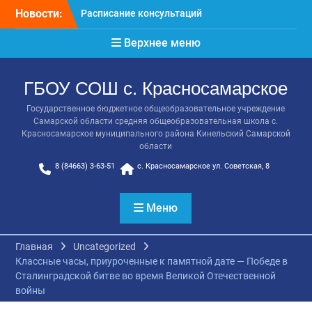
Перейти
Новости:
Расписание консультаций
к
выпускников 9 класса
содержимому
Верхнее меню
Класс года
Последний звонок
Онлайн-урок от Академии
ГБОУ СОШ с. Красносамарское
ТОП «Ребёнок не прошёл
на бюджет. Как получить
Государственное бюджетное общеобразовательное учреждение
господдержку и
Самарской области средняя общеобразовательная школа с.
сохранить семейный
Красносамарское муниципального района Кинельский Самарской
бюджет»
области
Прощай, начальная
8 (84663) 3-63-51
с. Красносамарское ул. Советская, 8
школа!
Меню
Главная
Uncategorized
Классные часы, приуроченные к памятной дате — Победе в
Сталинградской битве во время Великой Отечественной
войны