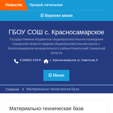
Перейти
Новости:
Расписание консультаций
к
выпускников 9 класса
содержимому
Верхнее меню
Класс года
Последний звонок
Онлайн-урок от Академии
ГБОУ СОШ с. Красносамарское
ТОП «Ребёнок не прошёл
на бюджет. Как получить
Государственное бюджетное общеобразовательное учреждение
господдержку и
Самарской области средняя общеобразовательная школа с.
сохранить семейный
Красносамарское муниципального района Кинельский Самарской
бюджет»
области
8 (84663) 3-63-51
с. Красносамарское ул. Советская, 8
Меню
Материально-техническая база
Главная
Материально-техническая база