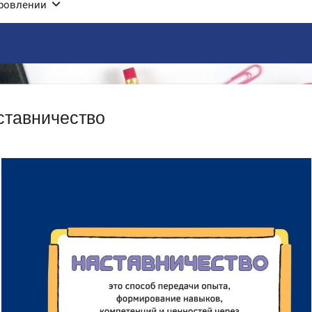
оровлении
ставничество