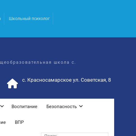
р
Школьный психолог
щеобразовательная школа с.
с. Красносамарское ул. Советская, 8
Воспитание
Безопасность
ние
ВПР
Поиск