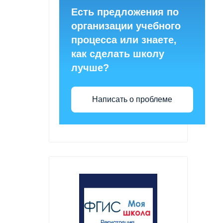
Есть предложения по
организации учебного
процесса или знаете,
как сделать школу
лучше?
Написать о проблеме