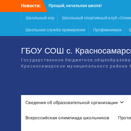
Перейти
Прощай, начальная школа!
Новости:
к
Расписание консультаций выпускников
содержимому
9 класса
Школьный хор
Школьный спортивный клуб «Олим
Класс года
Последний звонок
Школьная служба примирения
Профминимум
Онлайн-урок от Академии ТОП
«Ребёнок не прошёл на бюджет. Как
получить господдержку и сохранить
ГБОУ СОШ с. Красносамарс
семейный бюджет»
Государственное бюджетное общеобразова
Красносамарское муниципального района 
Cведения об образовательной организации
Всероссийская олимпиада школьников
Проти