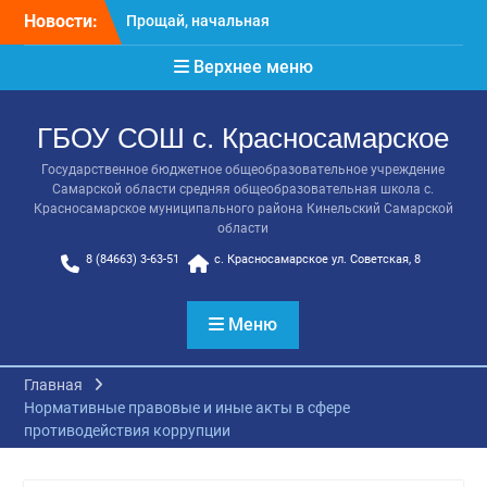
Перейти
школа!
Новости:
к
Расписание консультаций
содержимому
выпускников 9 класса
Верхнее меню
Класс года
Последний звонок
ГБОУ СОШ с. Красносамарское
Онлайн-урок от Академии
ТОП «Ребёнок не прошёл
Государственное бюджетное общеобразовательное учреждение
на бюджет. Как получить
Самарской области средняя общеобразовательная школа с.
господдержку и
Красносамарское муниципального района Кинельский Самарской
сохранить семейный
области
бюджет»
8 (84663) 3-63-51
с. Красносамарское ул. Советская, 8
Меню
Главная
Нормативные правовые и иные акты в сфере
противодействия коррупции