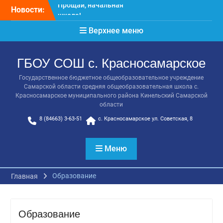
Перейти
Новости:
Расписание консультаций
к
выпускников 9 класса
содержимому
Верхнее меню
Класс года
Последний звонок
Онлайн-урок от Академии
ГБОУ СОШ с. Красносамарское
ТОП «Ребёнок не прошёл
на бюджет. Как получить
Государственное бюджетное общеобразовательное учреждение
господдержку и
Самарской области средняя общеобразовательная школа с.
сохранить семейный
Красносамарское муниципального района Кинельский Самарской
бюджет»
области
Прощай, начальная
8 (84663) 3-63-51
с. Красносамарское ул. Советская, 8
школа!
Меню
Образование
Главная
Образование