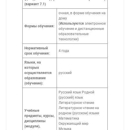
(вариант 7.1)
очная, в форме обучения на
дому
(
Используются
электронное
Формы обучения:
обучение и дистанционные
образовательные
технологии)
Нормативный
4 года
срок обучения:
Языки, на
которых
осуществляется
русский
образование
(обучение):
Русский язык Родной
(русский) язык
Литературное чтение
Литературное чтение на
Учебные
родном (русском) языке
предметы, курсы,
Математика
дисциплины
Окружающий мир
(модули),
Музыка