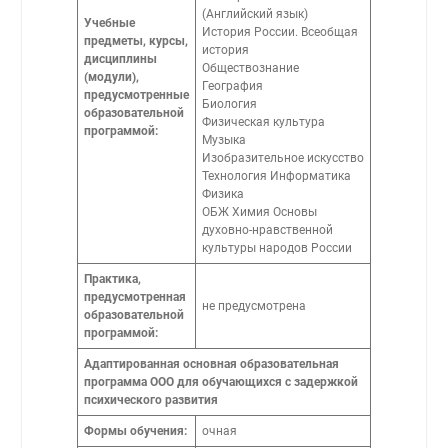
(Английский язык)
Учебные
История России. Всеобщая
предметы, курсы,
история
дисциплины
Обществознание
(модули),
География
предусмотренные
Биология
образовательной
Физическая культура
программой:
Музыка
Изобразительное искусство
Технология Информатика
Физика
ОБЖ Химия Основы
духовно-нравственной
культуры народов России
Практика,
предусмотренная
не предусмотрена
образовательной
программой:
Адаптированная основная образовательная
программа ООО для обучающихся с задержкой
психического развития
Формы обучения:
очная