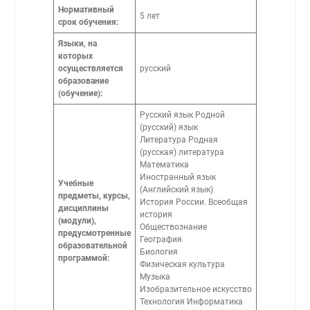
Нормативный
5 лет
срок обучения:
Языки, на
которых
осуществляется
русский
образование
(обучение):
Русский язык Родной
(русский) язык
Литература Родная
(русская) литература
Математика
Иностранный язык
Учебные
(Английский язык)
предметы, курсы,
История России. Всеобщая
дисциплины
история
(модули),
Обществознание
предусмотренные
География
образовательной
Биология
программой:
Физическая культура
Музыка
Изобразительное искусство
Технология Информатика