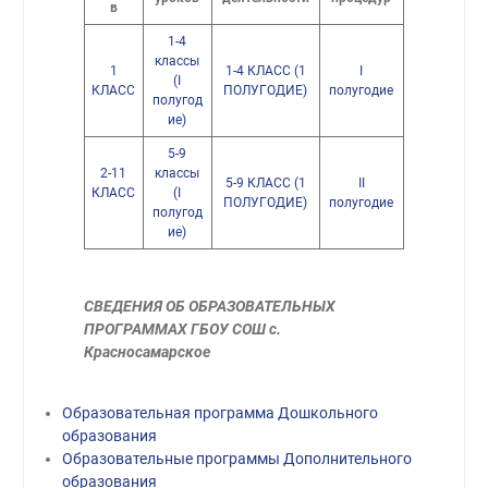
в
1-4
классы
1
1-4 КЛАСС (1
I
(I
КЛАСС
ПОЛУГОДИЕ)
полугодие
полугод
ие)
5-9
2-11
классы
5-9 КЛАСС (1
II
КЛАСС
(I
ПОЛУГОДИЕ)
полугодие
полугод
ие)
СВЕДЕНИЯ ОБ ОБРАЗОВАТЕЛЬНЫХ
ПРОГРАММАХ ГБОУ СОШ с.
Красносамарское
Образовательная программа Дошкольного
образования
Образовательные программы Дополнительного
образования