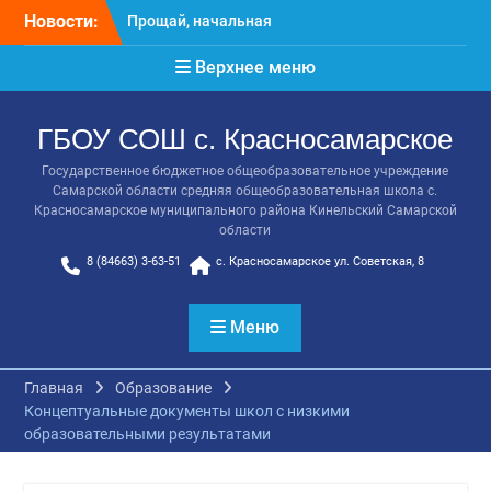
школа!
Перейти
Новости:
Расписание консультаций
к
выпускников 9 класса
содержимому
Верхнее меню
Класс года
Последний звонок
Онлайн-урок от Академии
ГБОУ СОШ с. Красносамарское
ТОП «Ребёнок не прошёл
на бюджет. Как получить
Государственное бюджетное общеобразовательное учреждение
господдержку и
Самарской области средняя общеобразовательная школа с.
сохранить семейный
Красносамарское муниципального района Кинельский Самарской
области
бюджет»
8 (84663) 3-63-51
с. Красносамарское ул. Советская, 8
Меню
Главная
Образование
Концептуальные документы школ с низкими
образовательными результатами