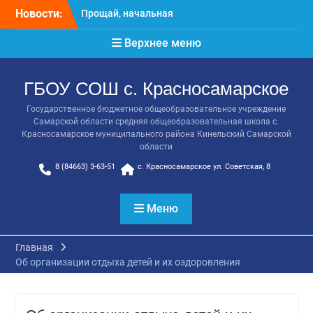
Перейти
Прощай, начальная
Новости:
к
школа!
содержимому
Расписание консультаций
Верхнее меню
выпускников 9 класса
Класс года
Последний звонок
ГБОУ СОШ с. Красносамарское
Онлайн-урок от Академии
ТОП «Ребёнок не прошёл
Государственное бюджетное общеобразовательное учреждение
Самарской области средняя общеобразовательная школа с.
на бюджет. Как получить
Красносамарское муниципального района Кинельский Самарской
господдержку и
области
сохранить семейный
8 (84663) 3-63-51
с. Красносамарское ул. Советская, 8
бюджет»
Меню
Главная
Об организации отдыха детей и их оздоровления