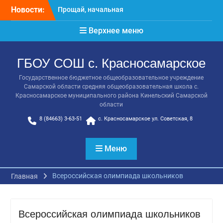
Перейти
школа!
Новости:
к
Расписание консультаций
содержимому
выпускников 9 класса
Верхнее меню
Класс года
Последний звонок
Онлайн-урок от Академии
ГБОУ СОШ с. Красносамарское
ТОП «Ребёнок не прошёл
Государственное бюджетное общеобразовательное учреждение
на бюджет. Как получить
Самарской области средняя общеобразовательная школа с.
господдержку и
Красносамарское муниципального района Кинельский Самарской
сохранить семейный
области
бюджет»
8 (84663) 3-63-51
с. Красносамарское ул. Советская, 8
Меню
Всероссийская олимпиада школьников
Главная
Всероссийская олимпиада школьников