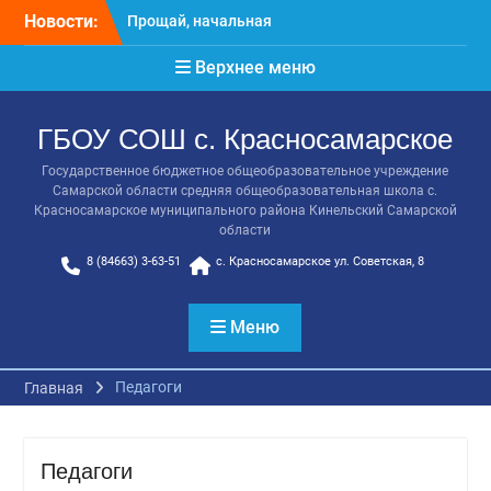
Перейти
Прощай, начальная
Новости:
к
школа!
содержимому
Расписание консультаций
Верхнее меню
выпускников 9 класса
Класс года
Последний звонок
ГБОУ СОШ с. Красносамарское
Онлайн-урок от Академии
Государственное бюджетное общеобразовательное учреждение
ТОП «Ребёнок не прошёл
Самарской области средняя общеобразовательная школа с.
на бюджет. Как получить
Красносамарское муниципального района Кинельский Самарской
господдержку и
области
сохранить семейный
8 (84663) 3-63-51
с. Красносамарское ул. Советская, 8
бюджет»
Меню
Педагоги
Главная
Педагоги