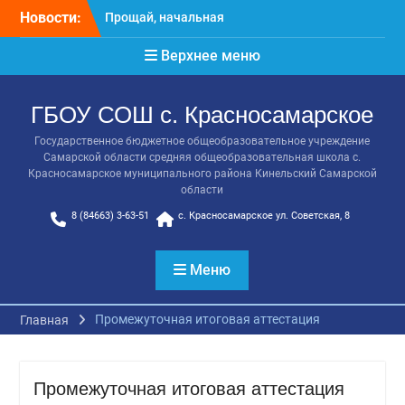
Перейти
Новости:
Расписание консультаций
к
выпускников 9 класса
содержимому
Верхнее меню
Класс года
Последний звонок
Онлайн-урок от Академии
ГБОУ СОШ с. Красносамарское
ТОП «Ребёнок не прошёл
на бюджет. Как получить
Государственное бюджетное общеобразовательное учреждение
господдержку и
Самарской области средняя общеобразовательная школа с.
сохранить семейный
Красносамарское муниципального района Кинельский Самарской
бюджет»
области
8 (84663) 3-63-51
с. Красносамарское ул. Советская, 8
Меню
Промежуточная итоговая аттестация
Главная
Промежуточная итоговая аттестация