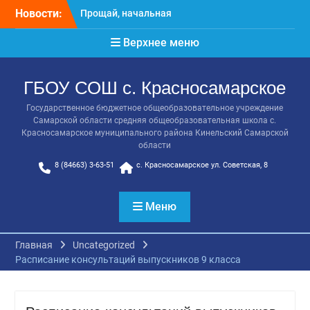
Перейти
Прощай, начальная
Новости:
к
школа!
содержимому
Расписание консультаций
Верхнее меню
выпускников 9 класса
Класс года
Последний звонок
ГБОУ СОШ с. Красносамарское
Онлайн-урок от Академии
Государственное бюджетное общеобразовательное учреждение
ТОП «Ребёнок не прошёл
Самарской области средняя общеобразовательная школа с.
на бюджет. Как получить
Красносамарское муниципального района Кинельский Самарской
господдержку и
области
сохранить семейный
8 (84663) 3-63-51
с. Красносамарское ул. Советская, 8
бюджет»
Меню
Главная
Uncategorized
Расписание консультаций выпускников 9 класса