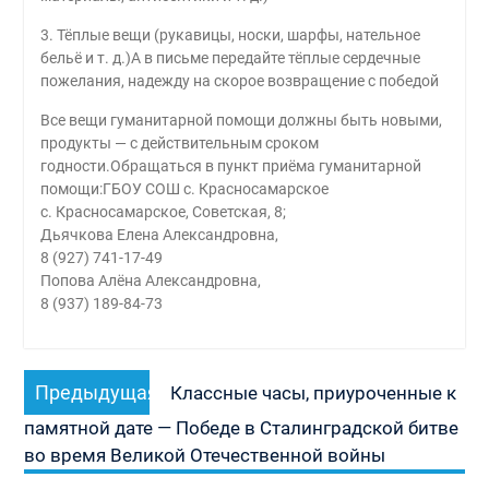
3. Тёплые вещи (рукавицы, носки, шарфы, нательное
бельё и т. д.)А в письме передайте тёплые сердечные
пожелания, надежду на скорое возвращение с победой
Все вещи гуманитарной помощи должны быть новыми,
продукты — с действительным сроком
годности.Обращаться в пункт приёма гуманитарной
помощи:ГБОУ СОШ с. Красносамарское
с. Красносамарское, Советская, 8;
Дьячкова Елена Александровна,
8 (927) 741-17-49
Попова Алёна Александровна,
8 (937) 189-84-73
Навигация
Предыдущая
Предыдущая
Классные часы, приуроченные к
по
запись:
памятной дате — Победе в Сталинградской битве
записям
во время Великой Отечественной войны