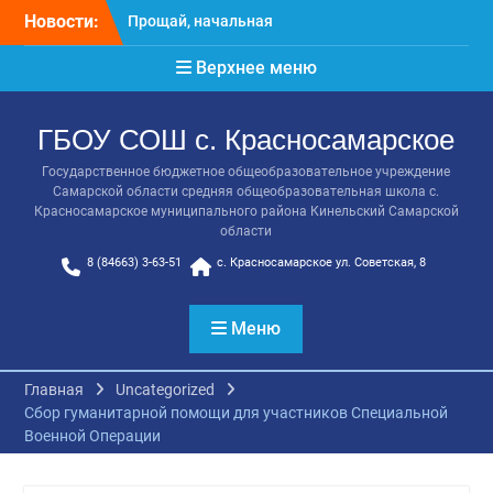
школа!
Перейти
Новости:
Расписание консультаций
к
выпускников 9 класса
содержимому
Верхнее меню
Класс года
Последний звонок
Онлайн-урок от Академии
ГБОУ СОШ с. Красносамарское
ТОП «Ребёнок не прошёл
на бюджет. Как получить
Государственное бюджетное общеобразовательное учреждение
Самарской области средняя общеобразовательная школа с.
господдержку и
Красносамарское муниципального района Кинельский Самарской
сохранить семейный
области
бюджет»
8 (84663) 3-63-51
с. Красносамарское ул. Советская, 8
Меню
Главная
Uncategorized
Сбор гуманитарной помощи для участников Специальной
Военной Операции