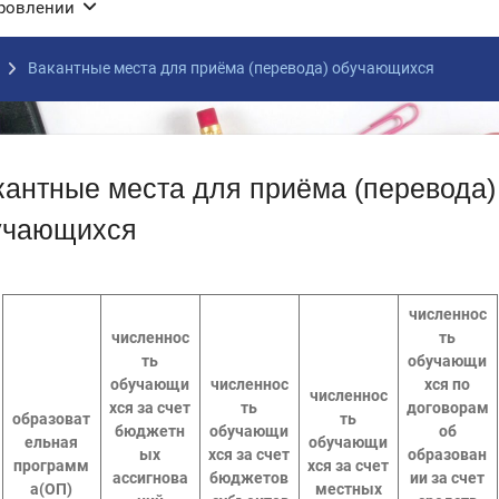
оровлении
Вакантные места для приёма (перевода) обучающихся
кантные места для приёма (перевода)
учающихся
численнос
численнос
ть
ть
обучающи
обучающи
численнос
хся по
численнос
хся за счет
ть
договорам
образоват
ть
бюджетн
обучающи
об
ельная
обучающи
ых
хся за счет
образован
программ
хся за счет
ассигнова
бюджетов
ии за счет
а(ОП)
местных