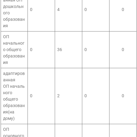
анная ОП
дошкольн
0
4
0
0
ого
образован
ия
ОП
начальног
о общего
0
36
0
0
образован
ия
адаптиров
анная
ОП началь
ного
0
2
0
0
общего
образован
ия(на
дому)
ОП
основного