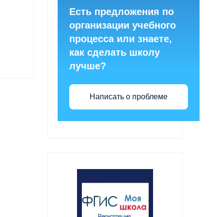
Есть предложения по
организации учебного
процесса или знаете,
как сделать школу
лучше?
Написать о проблеме