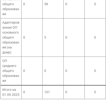
общего
0
58
0
0
образован
ия
Адаптиров
анная ОП
основного
общего
0
5
0
0
образован
ия (на
дому)
ОП
среднего
общего
0
0
0
0
образован
ия
Итого на
0
101
0
0
01.09.2025