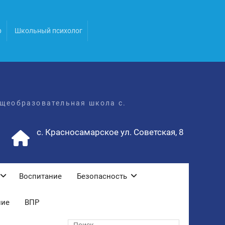
р
Школьный психолог
щеобразовательная школа с.
с. Красносамарское ул. Советская, 8
Воспитание
Безопасность
ние
ВПР
Поиск