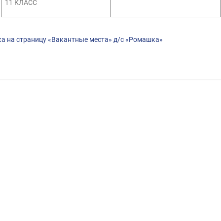
11 КЛАСС
а на страницу «Вакантные места» д/c «Ромашка»