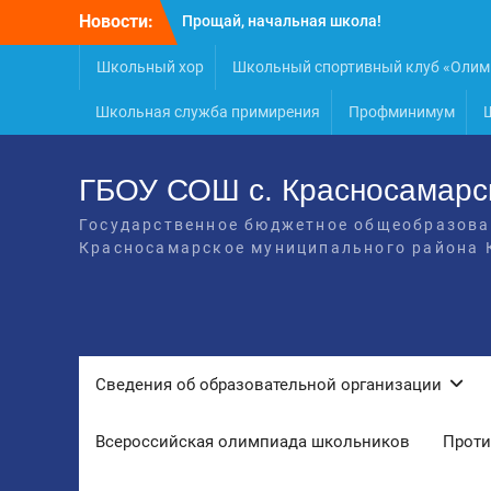
Прощай, начальная школа!
Перейти
Новости:
Расписание консультаций выпускников
к
9 класса
содержимому
Школьный хор
Школьный спортивный клуб «Олим
Класс года
Последний звонок
Школьная служба примирения
Профминимум
Онлайн-урок от Академии ТОП
«Ребёнок не прошёл на бюджет. Как
получить господдержку и сохранить
ГБОУ СОШ с. Красносамарс
семейный бюджет»
Государственное бюджетное общеобразова
Красносамарское муниципального района 
Cведения об образовательной организации
Всероссийская олимпиада школьников
Проти