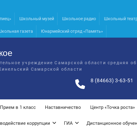
пиец»
Школьный музей
Школьное радио
Школьный теат
Школьная газета
Юнармейский отряд «Память»
кое
тельное учреждение Самарской области средняя об
Кинельский Самарской области
8 (84663) 3-63-51
Прием в 1 класс
Наставничество
Центр «Точка роста»
водействие коррупции
ГИА
Дистанционное обуче