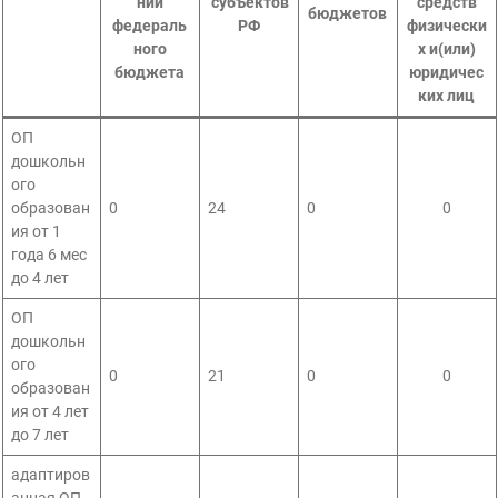
ний
субъектов
средств
бюджетов
федераль
РФ
физически
ного
х и(или)
бюджета
юридичес
ких лиц
ОП
дошкольн
ого
образован
0
24
0
0
ия от 1
года 6 мес
до 4 лет
ОП
дошкольн
ого
0
21
0
0
образован
ия от 4 лет
до 7 лет
адаптиров