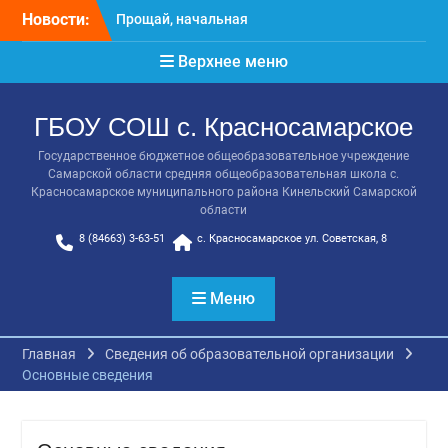
Перейти
Новости:
Расписание консультаций
к
выпускников 9 класса
содержимому
Верхнее меню
Класс года
Последний звонок
Онлайн-урок от Академии
ГБОУ СОШ с. Красносамарское
ТОП «Ребёнок не прошёл
на бюджет. Как получить
Государственное бюджетное общеобразовательное учреждение
господдержку и
Самарской области средняя общеобразовательная школа с.
сохранить семейный
Красносамарское муниципального района Кинельский Самарской
бюджет»
области
Прощай, начальная
8 (84663) 3-63-51
с. Красносамарское ул. Советская, 8
школа!
Меню
Главная
Cведения об образовательной организации
Основные сведения