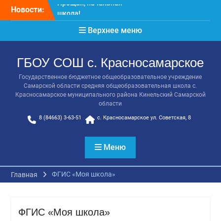
Перейти
Новости:
Расписание консультаций
к
выпускников 9 класса
содержимому
Верхнее меню
Класс года
Последний звонок
Онлайн-урок от Академии
ГБОУ СОШ с. Красносамарское
ТОП «Ребёнок не прошёл
на бюджет. Как получить
Государственное бюджетное общеобразовательное учреждение
господдержку и
Самарской области средняя общеобразовательная школа с.
сохранить семейный
Красносамарское муниципального района Кинельский Самарской
бюджет»
области
Прощай, начальная
8 (84663) 3-63-51
с. Красносамарское ул. Советская, 8
школа!
Меню
ФГИС «Моя школа»
Главная
ФГИС «Моя школа»