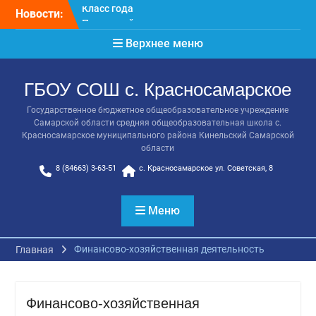
Перейти
Новости:
Последний звонок
к
Онлайн-урок от Академии
содержимому
Верхнее меню
ТОП «Ребёнок не прошёл
на бюджет. Как получить
господдержку и
ГБОУ СОШ с. Красносамарское
сохранить семейный
бюджет»
Государственное бюджетное общеобразовательное учреждение
Прощай, начальная
Самарской области средняя общеобразовательная школа с.
школа!
Красносамарское муниципального района Кинельский Самарской
Расписание консультаций
области
выпускников 9 класса
8 (84663) 3-63-51
с. Красносамарское ул. Советская, 8
Класс года
Меню
Финансово-хозяйственная деятельность
Главная
Финансово-хозяйственная