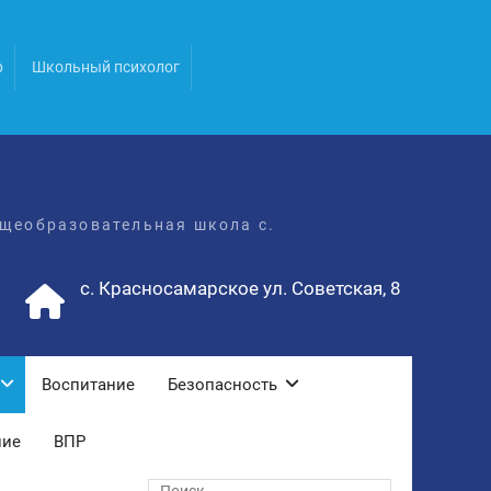
р
Школьный психолог
щеобразовательная школа с.
с. Красносамарское ул. Советская, 8
Воспитание
Безопасность
ние
ВПР
Поиск