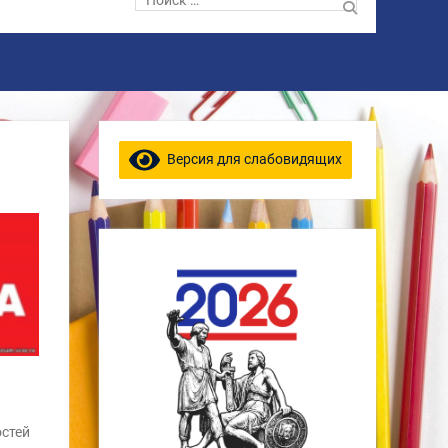
по:
Версия для слабовидящих
остей