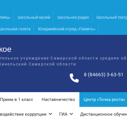
пиец»
Школьный музей
Школьное радио
Школьный теат
Школьная газета
Юнармейский отряд «Память»
кое
тельное учреждение Самарской области средняя об
Кинельский Самарской области
8 (84663) 3-63-51
Прием в 1 класс
Наставничество
Центр «Точка роста»
водействие коррупции
ГИА
Дистанционное обуче