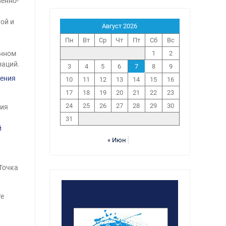
венно-
ой и
Август 2026
Пн
Вт
Ср
Чт
Пт
Сб
Вс
онном
1
2
заций.
3
4
5
6
7
8
9
ения
10
11
12
13
14
15
16
17
18
19
20
21
22
23
24
25
26
27
28
29
30
ния
31
й
« Июн
«Точка
те