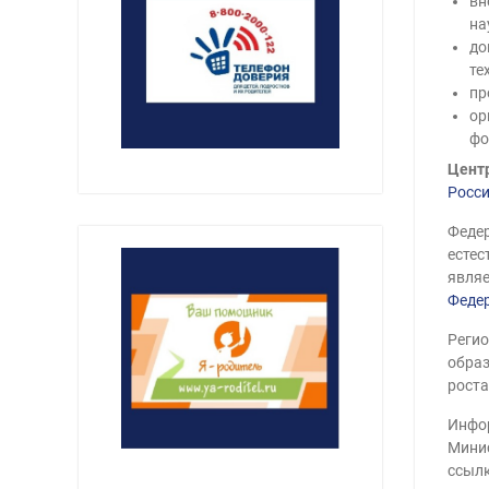
вн
на
до
те
пр
ор
фо
Центр
Росси
Федер
естес
явля
Феде
Регио
образ
роста
Инфор
Минис
ссыл