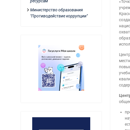
ресурсам
«Точк
учреж
Министерство образования
Красн
"Противодействие коррупции"
созда
нацио
охват
образ
испол
Центр
местн
повыш
учебн
квали
содер
Центр
общео
пр
на
ес