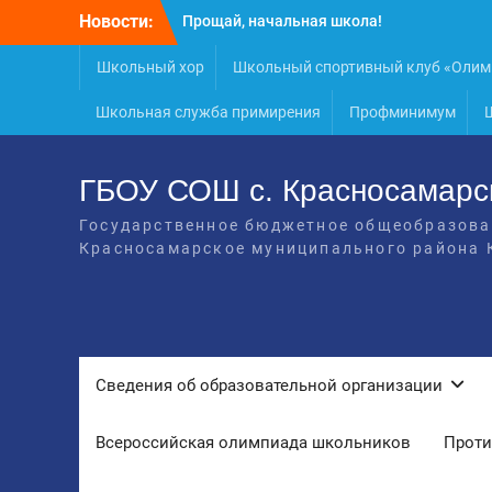
Прощай, начальная школа!
Перейти
Новости:
Расписание консультаций выпускников
к
9 класса
содержимому
Школьный хор
Школьный спортивный клуб «Олим
Класс года
Последний звонок
Школьная служба примирения
Профминимум
Онлайн-урок от Академии ТОП
«Ребёнок не прошёл на бюджет. Как
получить господдержку и сохранить
ГБОУ СОШ с. Красносамарс
семейный бюджет»
Государственное бюджетное общеобразова
Красносамарское муниципального района 
Cведения об образовательной организации
Всероссийская олимпиада школьников
Проти