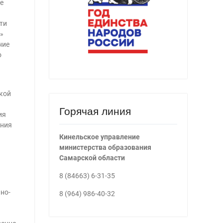
е
.
ти
»
ние
о
кой
Горячая линия
ия
ения
Кинельское управление
министерства образования
Самарской области
8 (84663) 6-31-35
но-
8 (964) 986-40-32