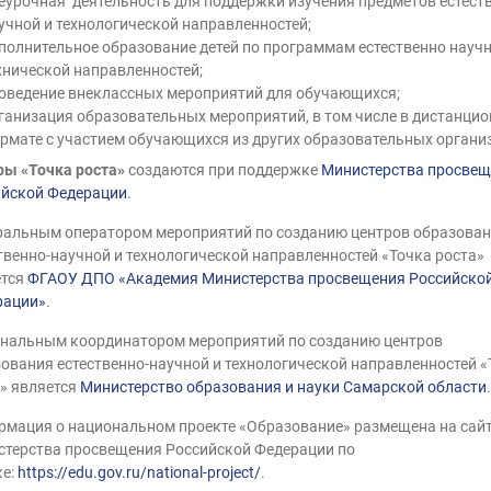
еурочная деятельность для поддержки изучения предметов естест
учной и технологической направленностей;
полнительное образование детей по программам естественно­ научн
хнической направленностей;
оведение внеклассных мероприятий для обучающихся;
ганизация образовательных мероприятий, в том числе в дистанци
рмате с участием обучающихся из других образовательных органи
ы «Точка роста»
создаются при поддержке
Министерства просвещ
йской Федерации
.
альным оператором мероприятий по созданию центров образова
твенно-научной и технологической направленностей «Точка роста»
ется
ФГАОУ ДПО «Академия Министерства просвещения Российско
рации»
.
нальным координатором мероприятий по созданию центров
ования естественно-научной и технологической направленностей 
» является
Министерство образования и науки Самарской области
.
мация о национальном проекте «Образование» размещена на сай
терства просвещения Российской Федерации по
ке:
https://edu.gov.ru/national-project/
.