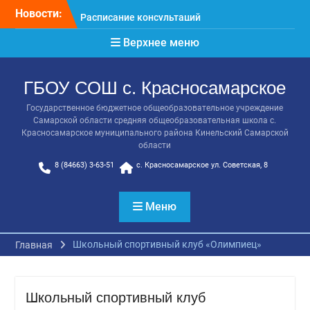
Перейти
Новости:
Расписание консультаций
к
выпускников 9 класса
содержимому
Верхнее меню
Класс года
Последний звонок
Онлайн-урок от Академии
ГБОУ СОШ с. Красносамарское
ТОП «Ребёнок не прошёл
на бюджет. Как получить
Государственное бюджетное общеобразовательное учреждение
господдержку и
Самарской области средняя общеобразовательная школа с.
сохранить семейный
Красносамарское муниципального района Кинельский Самарской
бюджет»
области
Прощай, начальная
8 (84663) 3-63-51
с. Красносамарское ул. Советская, 8
школа!
Меню
Школьный спортивный клуб «Олимпиец»
Главная
Школьный спортивный клуб