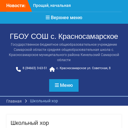
школа!
Перейти
Новости:
Расписание консультаций
к
выпускников 9 класса
содержимому
Верхнее меню
Класс года
Последний звонок
Онлайн-урок от Академии
ГБОУ СОШ с. Красносамарское
ТОП «Ребёнок не прошёл
на бюджет. Как получить
Государственное бюджетное общеобразовательное учреждение
господдержку и
Самарской области средняя общеобразовательная школа с.
сохранить семейный
Красносамарское муниципального района Кинельский Самарской
области
бюджет»
8 (84663) 3-63-51
с. Красносамарское ул. Советская, 8
Меню
Школьный хор
Главная
Школьный хор