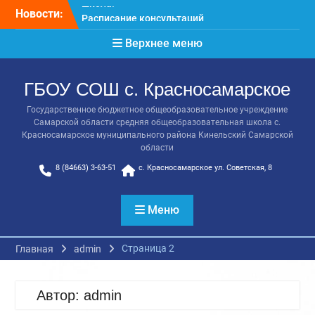
Перейти
Новости:
Расписание консультаций
к
выпускников 9 класса
содержимому
Верхнее меню
Класс года
Последний звонок
Онлайн-урок от Академии
ГБОУ СОШ с. Красносамарское
ТОП «Ребёнок не прошёл
на бюджет. Как получить
Государственное бюджетное общеобразовательное учреждение
господдержку и
Самарской области средняя общеобразовательная школа с.
сохранить семейный
Красносамарское муниципального района Кинельский Самарской
бюджет»
области
Прощай, начальная
8 (84663) 3-63-51
с. Красносамарское ул. Советская, 8
школа!
Меню
Страница 2
Главная
admin
Автор:
admin