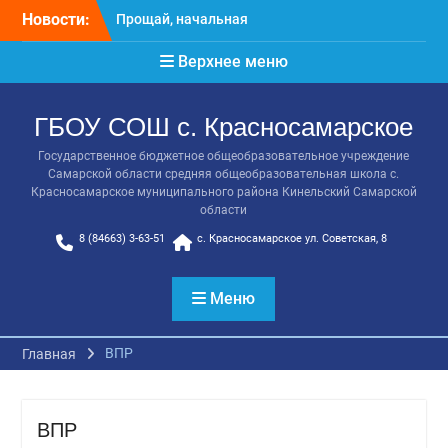
Прощай, начальная
Перейти
Новости:
школа!
к
Расписание консультаций
содержимому
Верхнее меню
выпускников 9 класса
Класс года
Последний звонок
ГБОУ СОШ с. Красносамарское
Онлайн-урок от Академии
ТОП «Ребёнок не прошёл
Государственное бюджетное общеобразовательное учреждение
на бюджет. Как получить
Самарской области средняя общеобразовательная школа с.
господдержку и
Красносамарское муниципального района Кинельский Самарской
области
сохранить семейный
бюджет»
8 (84663) 3-63-51
с. Красносамарское ул. Советская, 8
Меню
ВПР
Главная
ВПР